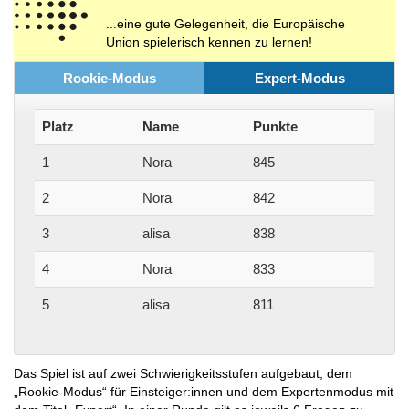
...eine gute Gelegenheit, die Europäische
Union spielerisch kennen zu lernen!
Rookie-Modus
Expert-Modus
Platz
Name
Punkte
1
Nora
845
2
Nora
842
3
alisa
838
4
Nora
833
5
alisa
811
Das Spiel ist auf zwei Schwierigkeitsstufen aufgebaut, dem
„Rookie-Modus“ für Einsteiger:innen und dem Expertenmodus mit